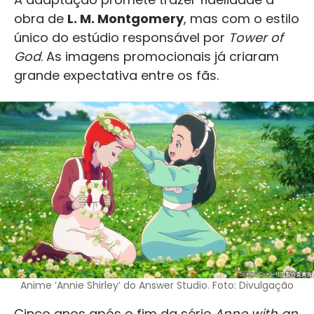
obra de
L. M. Montgomery
, mas com o estilo
único do estúdio responsável por
Tower of
God
. As imagens promocionais já criaram
grande expectativa entre os fãs.
Anime ‘Annie Shirley’ do Answer Studio. Foto: Divulgação
Cinco anos após o fim da série
Anne with an