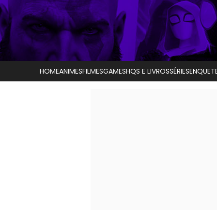
HOME
ANIMES
FILMES
GAMES
HQS E LIVROS
SÉRIES
ENQUET