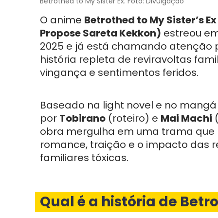
Betrothed to My Sister Ex. Foto: Divulgação
O anime
Betrothed to My Sister’s Ex
Propose Sareta Kekkon)
estreou em
2025 e já está chamando atenção 
história repleta de reviravoltas famil
vingança e sentimentos feridos.
Baseado na light novel e no mangá 
por
Tobirano
(roteiro) e
Mai Machi
(
obra mergulha em uma trama que 
romance, traição e o impacto das 
familiares tóxicas.
Qual é a história de Betro