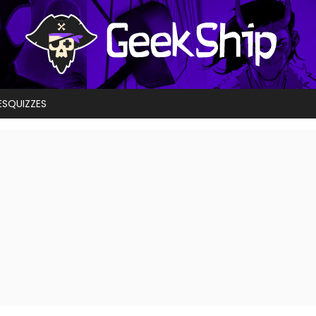
ES
QUIZZES