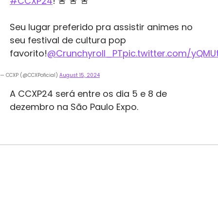
#CCXP24
! 🚨 🚨 🚨
Seu lugar preferido pra assistir animes no
seu festival de cultura pop
favorito!
@Crunchyroll_PT
pic.twitter.com/yQM
— CCXP (@CCXPoficial)
August 15, 2024
A CCXP24 será entre os dia 5 e 8 de
dezembro na São Paulo Expo.