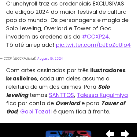
Crunchyroll traz as credenciais EXCLUSIVAS
da edição 2024 do maior festival de cultura
pop do mundo! Os personagens e magia de
Solo Leveling, Overlord e Tower of God
invadem as credenciais da
#CCXP24
.
Tô até arrepiada!
pic.twitter.com/bJEoZcUIp4
— CCXP (@CCXPoficial)
August 15, 2024
Com artes assinadas por três
ilustradores
brasileiros
, cada um deles assume a
releitura de um dos animes. Para
Solo
leveling
temos
SANTTOS
,
Talessa Kuguimiya
fica por conta de
Overlord
e para
Tower of
God
,
Gabi Tozati
é quem fica à frente.