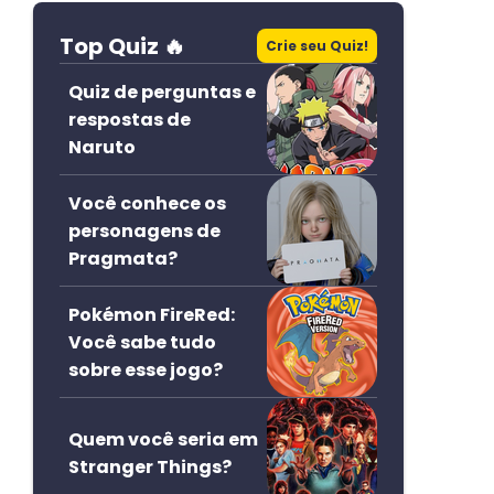
Top Quiz 🔥
Crie seu Quiz!
Quiz de perguntas e
respostas de
Naruto
Você conhece os
personagens de
Pragmata?
Pokémon FireRed:
Você sabe tudo
sobre esse jogo?
Quem você seria em
Stranger Things?