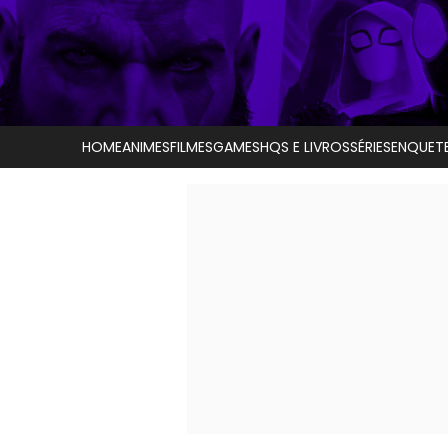
HOME
ANIMES
FILMES
GAMES
HQS E LIVROS
SÉRIES
ENQUET