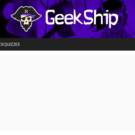
ES
QUIZZES