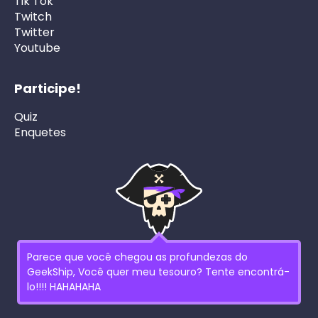
Tik Tok
Twitch
Twitter
Youtube
Participe!
Quiz
Enquetes
Parece que você chegou as profundezas do
GeekShip, Você quer meu tesouro? Tente encontrá-
lo!!!! HAHAHAHA