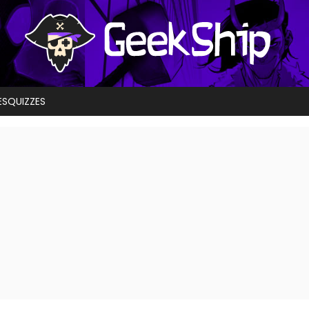
ES
QUIZZES