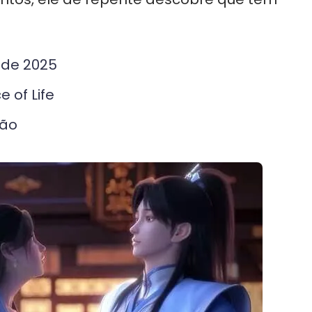
o de 2025
 of Life
são