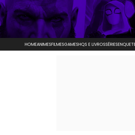
HOME
ANIMES
FILMES
GAMES
HQS E LIVROS
SÉRIES
ENQUET