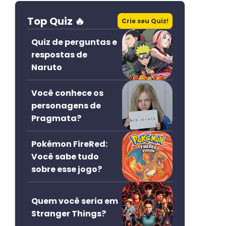
Top Quiz 🔥
Crie seu Quiz!
Quiz de perguntas e
respostas de
Naruto
Você conhece os
personagens de
Pragmata?
Pokémon FireRed:
Você sabe tudo
sobre esse jogo?
Quem você seria em
Stranger Things?