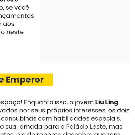
o, se você
lançamentos
m aos
udo neste
he Emperor
espaço! Enquanto isso, o jovem
Liu Ling
dos por seus próprios interesses, os dois
concubinas com habilidades especiais.
o sua jornada para o Palácio Leste, mas
ntos, ele de repente descobre que tem