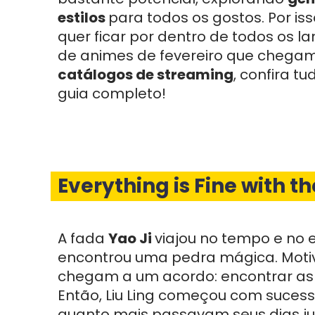
estilos
para todos os gostos. Por iss
quer ficar por dentro de todos os 
de animes de fevereiro que chega
catálogos de streaming
, confira t
guia completo!
Everything is Fine with t
A fada
Yao Ji
viajou no tempo e no 
encontrou uma pedra mágica. Motiva
chegam a um acordo: encontrar as 
Então, Liu Ling começou com sucess
quanto mais passavam seus dias ju