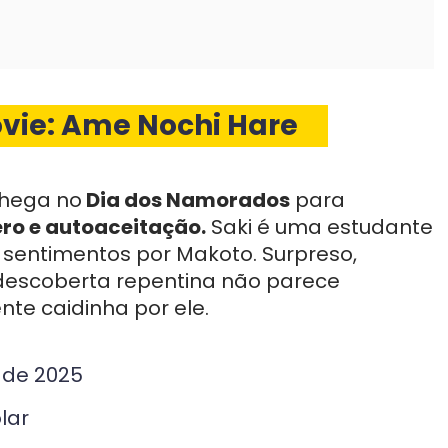
vie: Ame Nochi Hare
chega no
Dia dos Namorados
para
ero e autoaceitação.
Saki é uma estudante
 sentimentos por Makoto. Surpreso,
descoberta repentina não parece
nte caidinha por ele.
o de 2025
lar