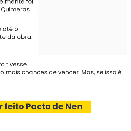
elmente foi
 Quimeras.
 até o
e da obra.
o tivesse
to mais chances de vencer. Mas, se isso é
r feito Pacto de Nen