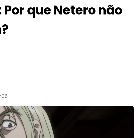
: Por que Netero não
n?
7h06