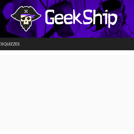
ES
QUIZZES