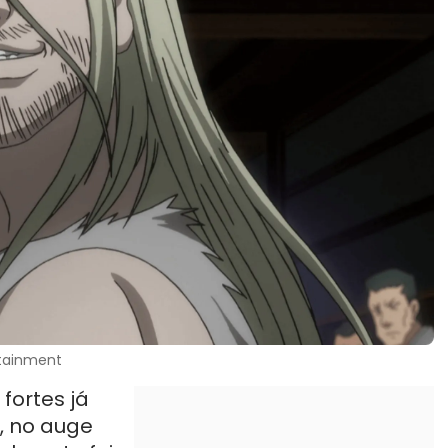
rtainment
fortes já
, no auge