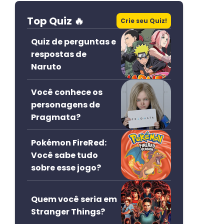
Top Quiz 🔥
Crie seu Quiz!
Quiz de perguntas e
respostas de
Naruto
Você conhece os
personagens de
Pragmata?
Pokémon FireRed:
Você sabe tudo
sobre esse jogo?
Quem você seria em
Stranger Things?