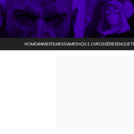
HOME
ANIMES
FILMES
GAMES
HQS E LIVROS
SÉRIES
ENQUET