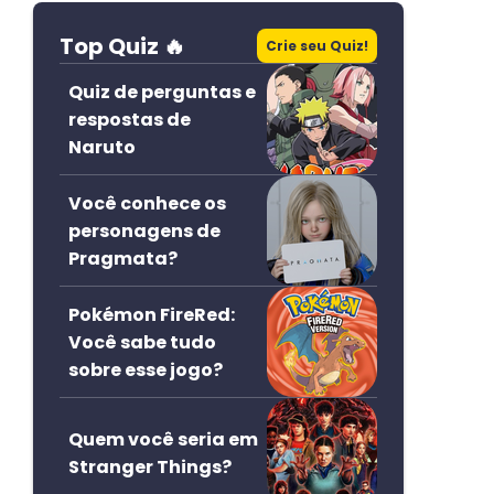
Top Quiz 🔥
Crie seu Quiz!
Quiz de perguntas e
respostas de
Naruto
Você conhece os
personagens de
Pragmata?
Pokémon FireRed:
Você sabe tudo
sobre esse jogo?
Quem você seria em
Stranger Things?