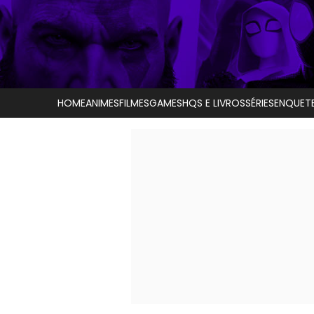
HOME
ANIMES
FILMES
GAMES
HQS E LIVROS
SÉRIES
ENQUET