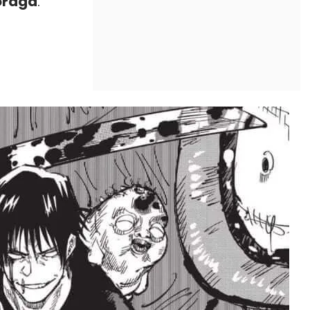
raga
.