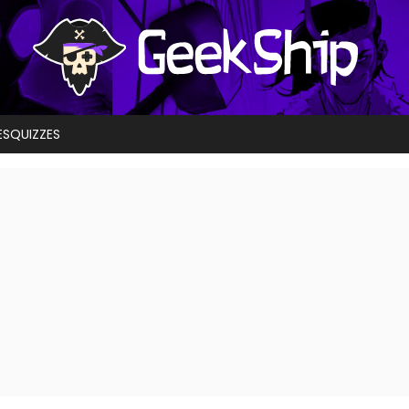
ES
QUIZZES