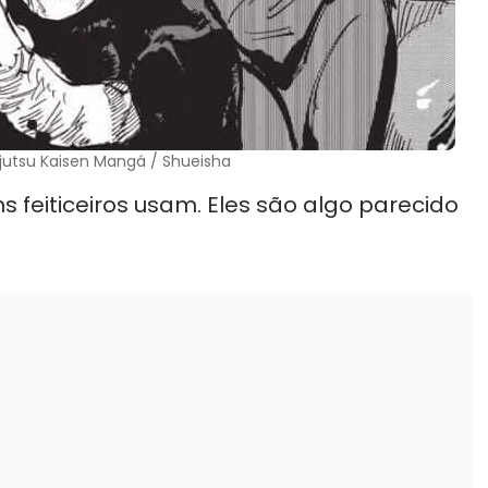
jutsu Kaisen Mangá / Shueisha
 feiticeiros usam. Eles são algo parecido