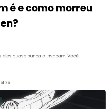
m é e como morreu
sen?
s eles quase nunca o invocam. Você
 15h35