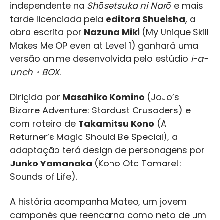
independente na
Shōsetsuka ni Narō
e mais
tarde licenciada pela
editora Shueisha
, a
obra escrita por
Nazuna Miki
(My Unique Skill
Makes Me OP even at Level 1) ganhará uma
versão anime desenvolvida pelo estúdio
l-a-
unch・BOX
.
Dirigida por
Masahiko Komino
(JoJo’s
Bizarre Adventure: Stardust Crusaders) e
com roteiro de
Takamitsu Kono
(A
Returner’s Magic Should Be Special), a
adaptação terá design de personagens por
Junko Yamanaka
(Kono Oto Tomare!:
Sounds of Life).
A história acompanha Mateo, um jovem
camponês que reencarna como neto de um