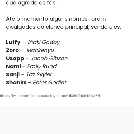
que agrade os fãs.
Até o momento alguns nomes foram
divulgados do elenco principal, sendo eles:
Luffy
–
Iñaki Godoy
Zoro
–
Mackenyu
Usopp
–
Jacob Gibson
Nami
–
Emily Rudd
Sanji
–
Taz Skyler
Shanks
–
Peter Gadiot
https://twitter.com/onepiecenetflix/status/1458192148642234371