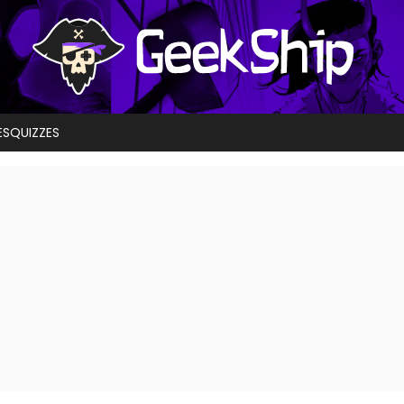
ES
QUIZZES