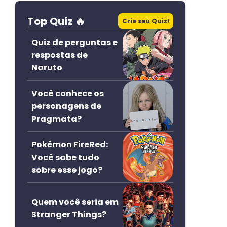
Top Quiz 🔥
Crie seu Quiz!
Quiz de perguntas e
respostas de
Naruto
Você conhece os
personagens de
Pragmata?
Pokémon FireRed:
Você sabe tudo
sobre esse jogo?
Quem você seria em
Stranger Things?