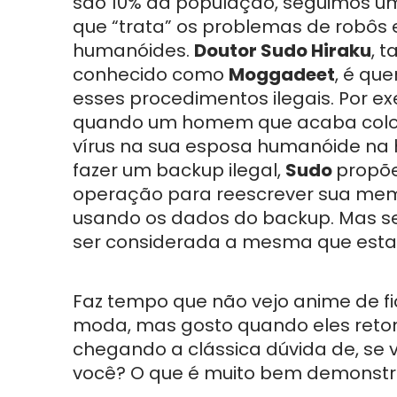
são 10% da população, seguimos u
que “trata” os problemas de robôs 
humanóides.
Doutor Sudo Hiraku
, 
conhecido como
Moggadeet
, é qu
esses procedimentos ilegais. Por e
quando um homem que acaba col
vírus na sua esposa humanóide na 
fazer um backup ilegal,
Sudo
propõ
operação para reescrever sua me
usando os dados do backup. Mas se
ser considerada a mesma que esta
Faz tempo que não vejo anime de fic
moda, mas gosto quando eles retom
chegando a clássica dúvida de, se 
você? O que é muito bem demonstra