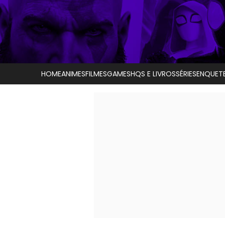
HOME
ANIMES
FILMES
GAMES
HQS E LIVROS
SÉRIES
ENQUET