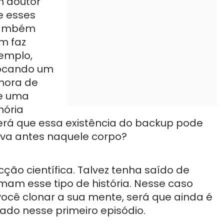
m doutor
e esses
também
em faz
xemplo,
ocando um
hora de
e uma
mória
rá que essa existência do backup pode
va antes naquele corpo?
ção científica. Talvez tenha saído de
am esse tipo de história. Nesse caso
você clonar a sua mente, será que ainda é
do nesse primeiro episódio.