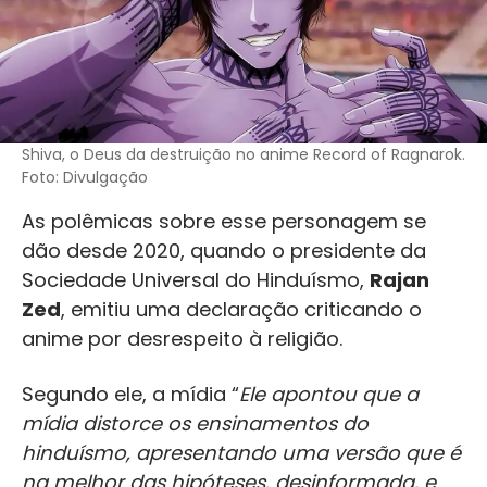
Shiva, o Deus da destruição no anime Record of Ragnarok.
Foto: Divulgação
As polêmicas sobre esse personagem se
dão desde 2020, quando o presidente da
Sociedade Universal do Hinduísmo,
Rajan
Zed
, emitiu uma declaração criticando o
anime por desrespeito à religião.
Segundo ele, a mídia “
Ele apontou que a
mídia distorce os ensinamentos do
hinduísmo, apresentando uma versão que é
na melhor das hipóteses, desinformada, e