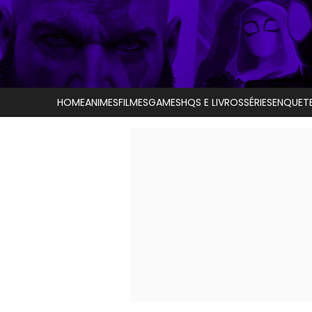
HOME
ANIMES
FILMES
GAMES
HQS E LIVROS
SÉRIES
ENQUET