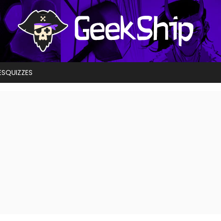
ES
QUIZZES