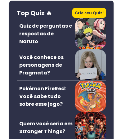
Top Quiz 🔥
Crie seu Quiz!
Quiz de perguntas e
respostas de
Naruto
Você conhece os
personagens de
Pragmata?
Pokémon FireRed:
Você sabe tudo
sobre esse jogo?
Quem você seria em
Stranger Things?