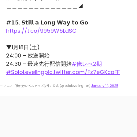
＿＿＿＿＿＿＿＿＿＿＿＿＿◢
#𝟭𝟱. 𝗦𝘁𝗶𝗹𝗹 𝗮 𝗟𝗼𝗻𝗴 𝗪𝗮𝘆 𝘁𝗼 𝗚𝗼
https://t.co/9959W5LdSC
▼1月18日(土)
24:00 – 放送開始
24:30 – 最速先行配信開始
#俺レべ2期
#SoloLeveling
pic.twitter.com/Fz7eGKcaFF
— アニメ『俺だけレベルアップな件』公式 (@sololeveling_pr)
January 14, 2025