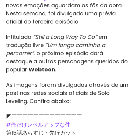
novas emoções aguardam os fãs da obra.
Nesta semana, foi divulgada uma prévia
oficial do terceiro episódio.
Intitulado
”Still a Long Way To Go”
em
tradução livre
”Um longo caminho a
percorrer”
, o próximo episódio dará
destaque a outros personagens queridos do
popular
Webtoon.
As imagens foram divulgadas através de um
post nas redes sociais oficiais de Solo
Leveling. Confira abaixo:
◤￣￣￣￣￣￣￣￣￣￣￣￣￣
#俺だけレベルアップな件
第15話あらすじ・先行カット