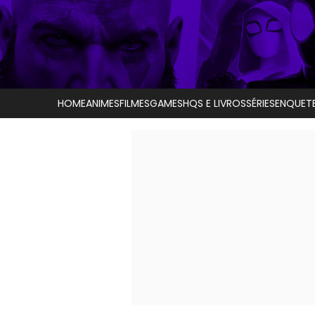
HOME
ANIMES
FILMES
GAMES
HQS E LIVROS
SÉRIES
ENQUET