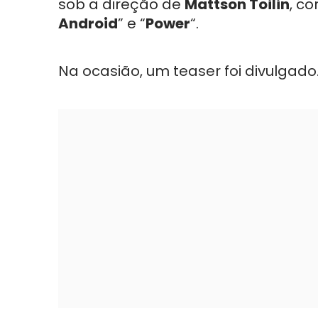
sob a direção de
Mattson Toilin
, c
Android
” e “
Power
“.
Na ocasião, um teaser foi divulgado.