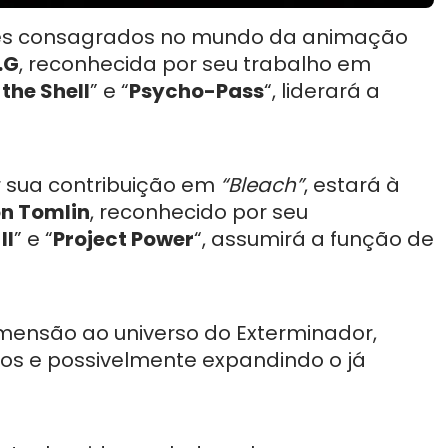
es consagrados no mundo da animação
.G
, reconhecida por seu trabalho em
 the Shell
” e “
Psycho-Pass
“, liderará a
r sua contribuição em
“Bleach”
, estará à
n Tomlin
, reconhecido por seu
II
” e “
Project Power
“, assumirá a função de
imensão ao universo do Exterminador,
ios e possivelmente expandindo o já