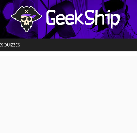
ES
QUIZZES