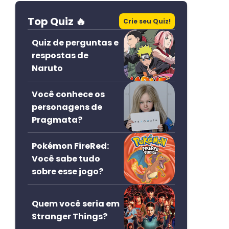
Top Quiz 🔥
Crie seu Quiz!
Quiz de perguntas e
respostas de
Naruto
Você conhece os
personagens de
Pragmata?
Pokémon FireRed:
Você sabe tudo
sobre esse jogo?
Quem você seria em
Stranger Things?