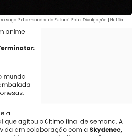
 saga ‘Exterminador do Futuro’. Foto: Divulgação | Netflix
um anime
Terminator:
 o mundo
, embalada
ponesas.
te a
al que agitou o último final de semana. A
lvida em colaboração com a
Skydence,