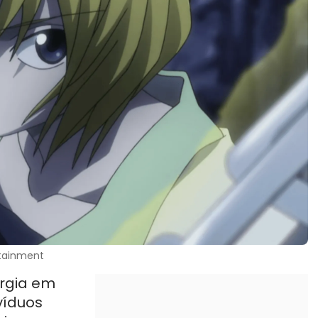
rtainment
ergia em
víduos