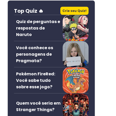
Top Quiz 🔥
Crie seu Quiz!
Quiz de perguntas e
respostas de
Naruto
Você conhece os
personagens de
Pragmata?
Pokémon FireRed:
Você sabe tudo
sobre esse jogo?
Quem você seria em
Stranger Things?