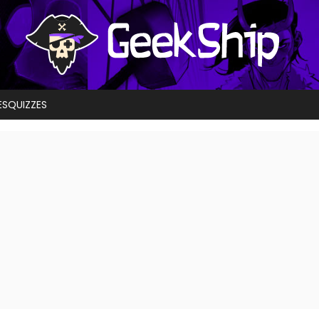
ES
QUIZZES