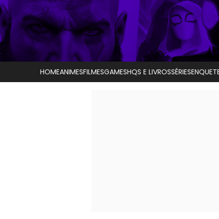
HOME
ANIMES
FILMES
GAMES
HQS E LIVROS
SÉRIES
ENQUET