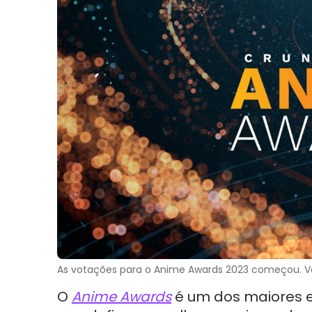
As votações para o Anime Awards 2023 começou. Vej
O
Anime Awards
é um dos maiores 