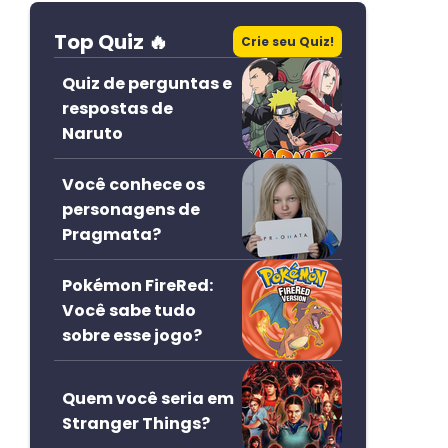
Top Quiz 🔥
Crie seu Quiz!
Quiz de perguntas e
respostas de
Naruto
Você conhece os
personagens de
Pragmata?
Pokémon FireRed:
Você sabe tudo
sobre esse jogo?
Quem você seria em
Stranger Things?