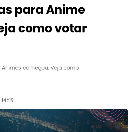
as para Anime
eja como votar
e Animes começou. Veja como
 14h19