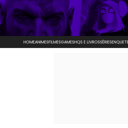
HOME
ANIMES
FILMES
GAMES
HQS E LIVROS
SÉRIES
ENQUET