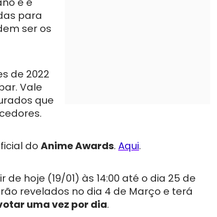
ano e é
das para
odem ser os
es de 2022
par. Vale
jurados que
ncedores.
ficial do
Anime Awards
.
Aqui
.
 de hoje (19/01) às 14:00 até o dia 25 de
serão revelados no dia 4 de Março e terá
votar uma vez por dia
.