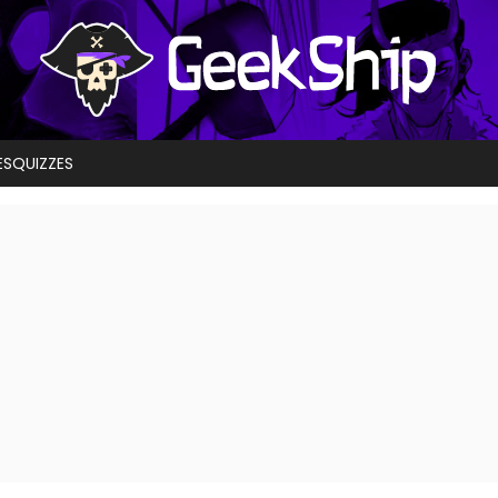
ES
QUIZZES