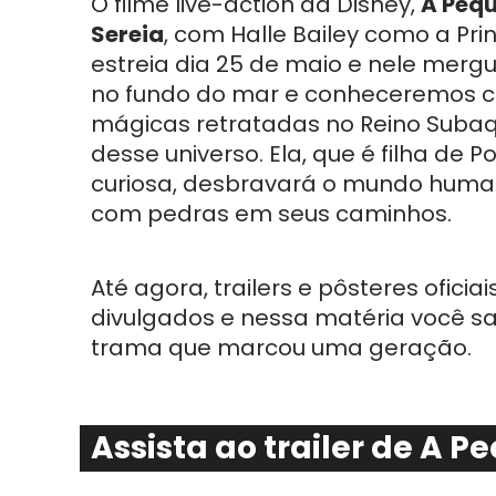
O filme live-action da Disney,
A Peq
Sereia
, com Halle Bailey como a Prin
estreia dia 25 de maio e nele mer
no fundo do mar e conheceremos c
mágicas retratadas no Reino Subaq
desse universo. Ela, que é filha de P
curiosa, desbravará o mundo human
com pedras em seus caminhos.
Até agora, trailers e pôsteres oficiai
divulgados e nessa matéria você 
trama que marcou uma geração.
Assista ao trailer de A P