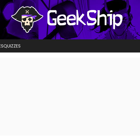
ES
QUIZZES