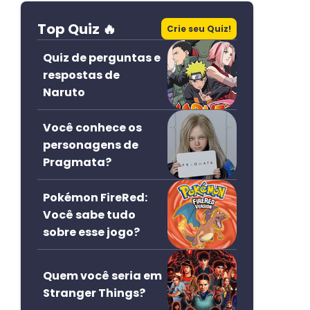
Top Quiz 🔥
Crie seu Quiz!
Quiz de perguntas e
respostas de
Naruto
Você conhece os
personagens de
Pragmata?
Pokémon FireRed:
Você sabe tudo
sobre esse jogo?
Quem você seria em
Stranger Things?