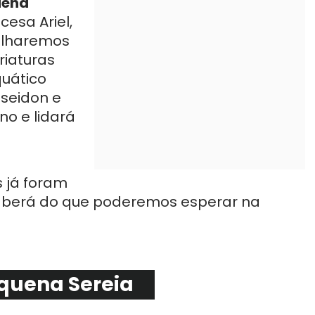
uena
cesa Ariel,
gulharemos
riaturas
uático
oseidon e
o e lidará
s já foram
saberá do que poderemos esperar na
equena Sereia