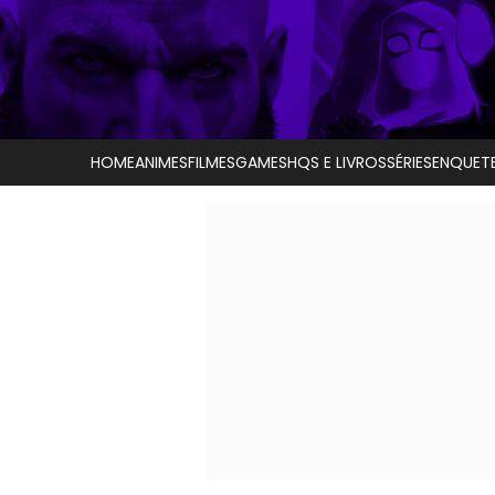
HOME
ANIMES
FILMES
GAMES
HQS E LIVROS
SÉRIES
ENQUET