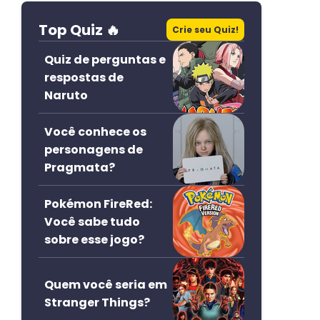
Top Quiz 🔥
Crie seu Quiz!
Quiz de perguntas e
respostas de
Naruto
Você conhece os
personagens de
Pragmata?
Pokémon FireRed:
Você sabe tudo
sobre esse jogo?
Quem você seria em
Stranger Things?