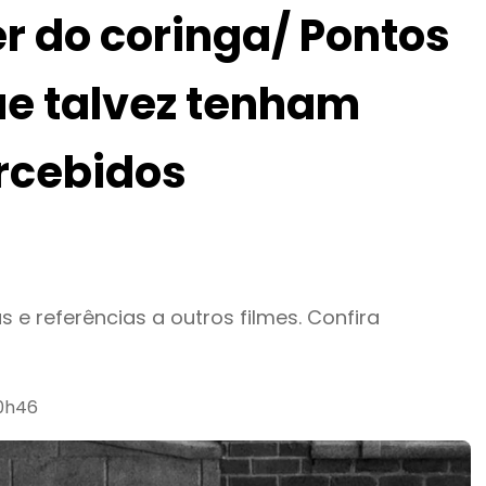
er do coringa/ Pontos
ue talvez tenham
rcebidos
 e referências a outros filmes. Confira
20h46