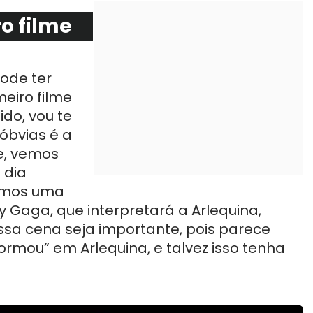
ro filme
pode ter
eiro filme
do, vou te
óbvias é a
e, vemos
 dia
vemos uma
Gaga, que interpretará a Arlequina,
ssa cena seja importante, pois parece
formou” em Arlequina, e talvez isso tenha