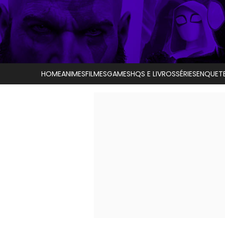
HOME
ANIMES
FILMES
GAMES
HQS E LIVROS
SÉRIES
ENQUET