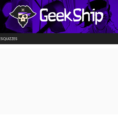
ES
QUIZZES