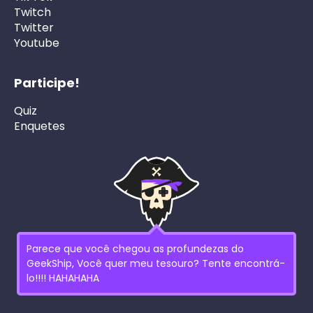
Twitch
Twitter
Youtube
Participe!
Quiz
Enquetes
Parece que você chegou as profundezas do
GeekShip, Você quer meu tesouro? Tente encontrá-
lo!!!! HAHAHAHA