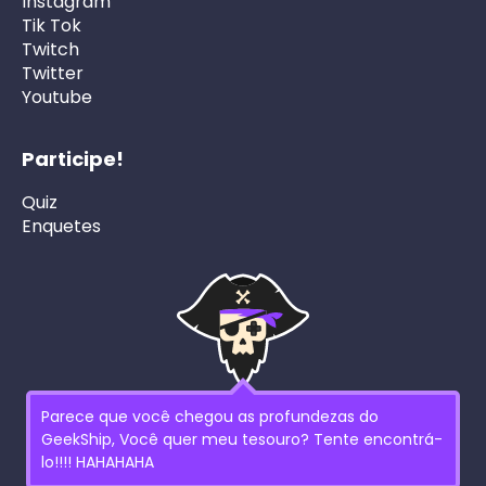
Instagram
Tik Tok
Twitch
Twitter
Youtube
Participe!
Quiz
Enquetes
Parece que você chegou as profundezas do
GeekShip, Você quer meu tesouro? Tente encontrá-
lo!!!! HAHAHAHA