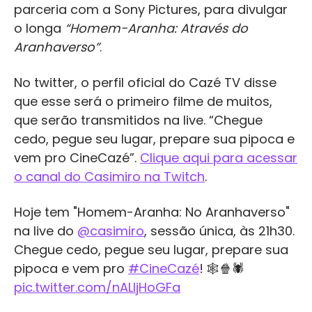
parceria com a Sony Pictures, para divulgar
o longa
“Homem-Aranha: Através do
Aranhaverso”
.
No twitter, o perfil oficial do Cazé TV disse
que esse será o primeiro filme de muitos,
que serão transmitidos na live. “Chegue
cedo, pegue seu lugar, prepare sua pipoca e
vem pro CineCazé”.
Clique aqui para acessar
o canal do Casimiro na Twitch
.
Hoje tem "Homem-Aranha: No Aranhaverso"
na live do
@casimiro
, sessão única, às 21h30.
Chegue cedo, pegue seu lugar, prepare sua
pipoca e vem pro
#CineCazé
! 🕸️🍿🕷️
pic.twitter.com/nALljHoGFa