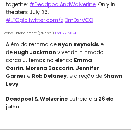
together.
#DeadpoolAndWolverine
. Only In
theaters July 26.
#LFG
pic.twitter.com/zjDmDxrVCO
— Marvel Entertainment (@Marvel)
April 22, 2024
Além do retorno de
Ryan Reynolds
e
de
Hugh Jackman
vivendo o amado
carcaju, temos no elenco
Emma
Corrin, Morena Baccarin, Jennifer
Garner
e
Rob Delaney
, e direção de
Shawn
Levy
.
Deadpool & Wolverine
estreia dia
26 de
julho
.