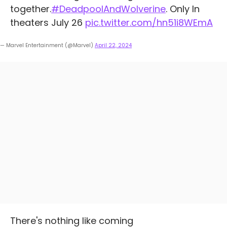
together.
#DeadpoolAndWolverine
. Only In
theaters July 26
pic.twitter.com/hn51i8WEmA
— Marvel Entertainment (@Marvel)
April 22, 2024
There's nothing like coming