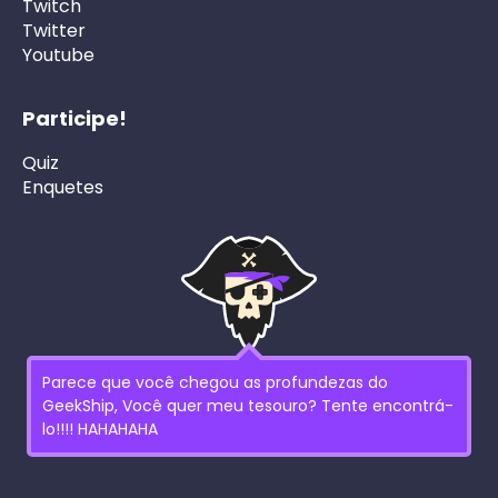
Twitch
Twitter
Youtube
Participe!
Quiz
Enquetes
Parece que você chegou as profundezas do
GeekShip, Você quer meu tesouro? Tente encontrá-
lo!!!! HAHAHAHA