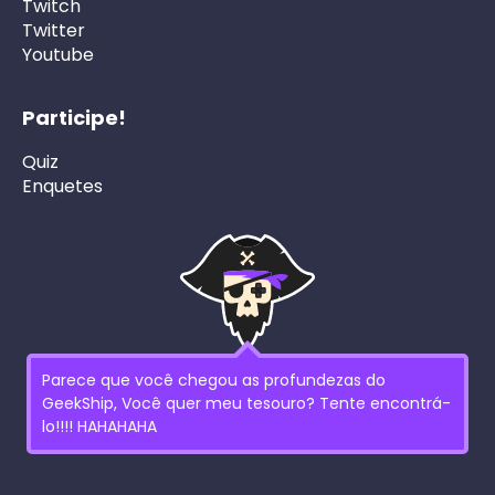
Twitch
Twitter
Youtube
Participe!
Quiz
Enquetes
Parece que você chegou as profundezas do
GeekShip, Você quer meu tesouro? Tente encontrá-
lo!!!! HAHAHAHA