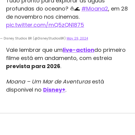
Tudo pronto para explorar as águas
profundas do oceano? ⛵️🌊
#Moana2
, em 28
de novembro nos cinemas.
pic.twitter.com/mQ5zQN1875
— Disney Studios BR (@DisneyStudiosBR)
May 29, 2024
Vale lembrar que um
live-action
do primeiro
filme está em andamento, com estreia
prevista para 2026
.
Moana – Um Mar de Aventuras
está
disponivel no
Disney+
.