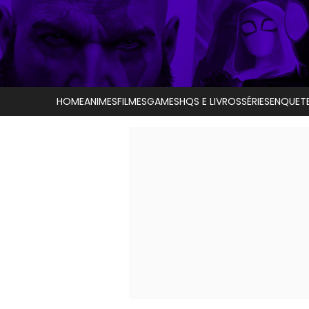
HOME
ANIMES
FILMES
GAMES
HQS E LIVROS
SÉRIES
ENQUET