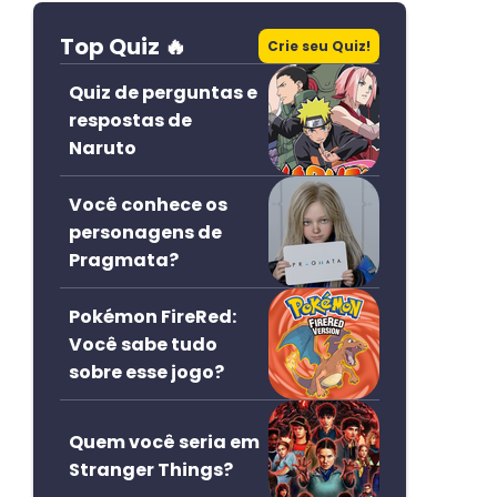
Top Quiz 🔥
Crie seu Quiz!
Quiz de perguntas e
respostas de
Naruto
Você conhece os
personagens de
Pragmata?
Pokémon FireRed:
Você sabe tudo
sobre esse jogo?
Quem você seria em
Stranger Things?