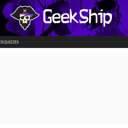
ES
QUIZZES