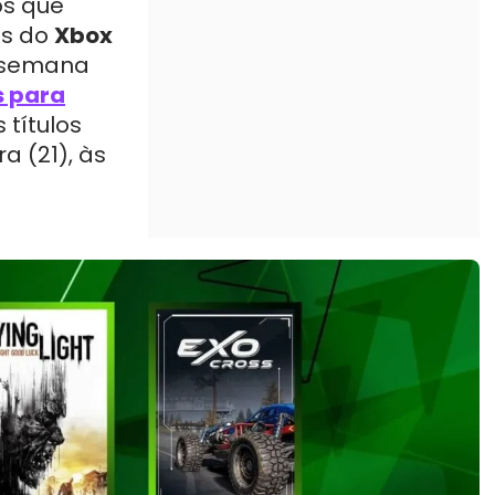
os que
es do
Xbox
de semana
s para
 títulos
a (21), às