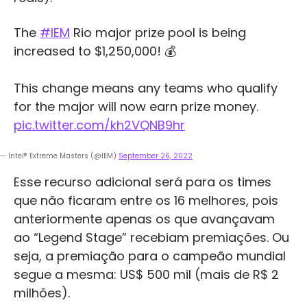
The
#IEM
Rio major prize pool is being
increased to $1,250,000! 💰
This change means any teams who qualify
for the major will now earn prize money.
pic.twitter.com/kh2VQNB9hr
— Intel® Extreme Masters (@IEM)
September 26, 2022
Esse recurso adicional será para os times
que não ficaram entre os 16 melhores, pois
anteriormente apenas os que avançavam
ao “Legend Stage” recebiam premiações. Ou
seja, a premiação para o campeão mundial
segue a mesma: US$ 500 mil (mais de R$ 2
milhões).