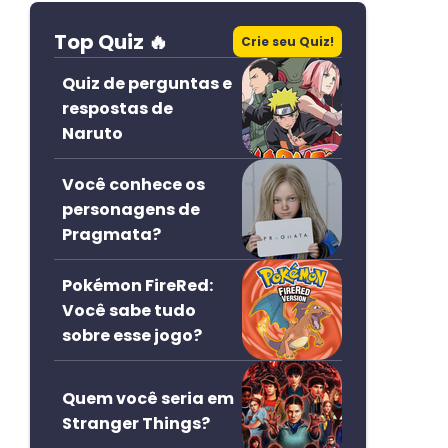
Top Quiz 🔥
Crie seu Quiz!
Quiz de perguntas e
respostas de
Naruto
Você conhece os
personagens de
Pragmata?
Pokémon FireRed:
Você sabe tudo
sobre esse jogo?
Quem você seria em
Stranger Things?