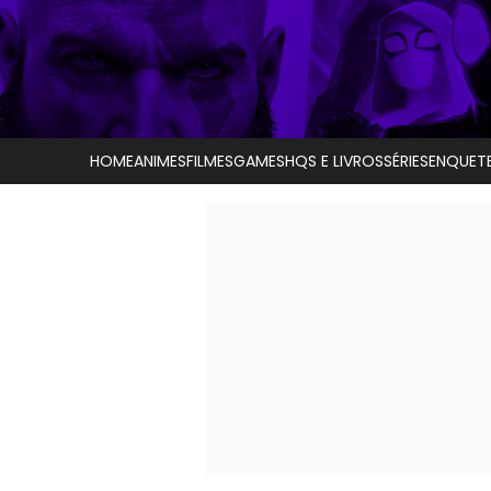
HOME
ANIMES
FILMES
GAMES
HQS E LIVROS
SÉRIES
ENQUET