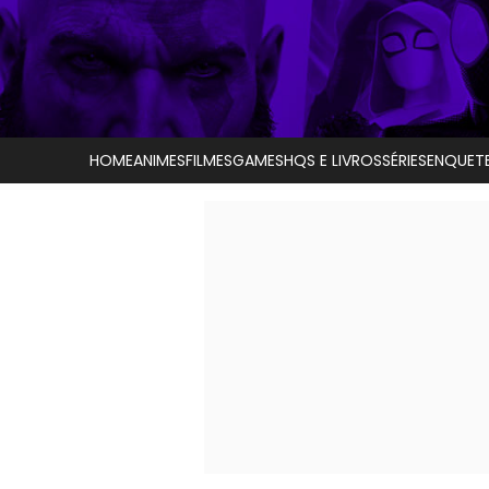
HOME
ANIMES
FILMES
GAMES
HQS E LIVROS
SÉRIES
ENQUET