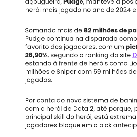
açougueiro,
Pudge
, manteve a posi
herói mais jogado no ano de 2024 e
Somando mais de
82 milhões de pa
Pudge continua na disparada como 
favorito dos jogadores, com um
pic
26,90%
, segundo o ranking do site
D
estando à frente de heróis como Li
milhões e Sniper com 59 milhões de
jogadas.
Por conta do novo sistema de banim
com o herói de Dota 2, até porque, 
principal skill do herói, está extre
jogadores bloqueiem o pick antec