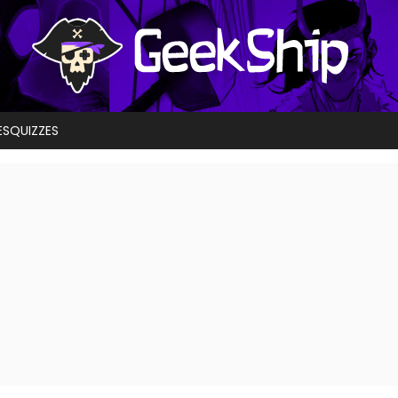
ES
QUIZZES