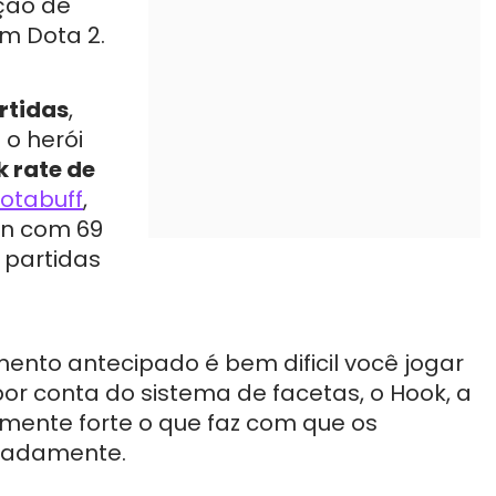
ção de
m Dota 2.
rtidas
,
o herói
k rate de
otabuff
,
on com 69
 partidas
ento antecipado é bem dificil você jogar
por conta do sistema de facetas, o Hook, a
mamente forte o que faz com que os
ipadamente.