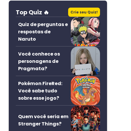
Top Quiz 🔥
Crie seu Quiz!
Quiz de perguntas e
respostas de
Naruto
Você conhece os
personagens de
Pragmata?
Pokémon FireRed:
Você sabe tudo
sobre esse jogo?
Quem você seria em
Stranger Things?