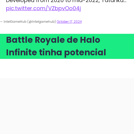
Developed from 2020 to mid-2022, Tatanka…
pic.twitter.com/VZbpvOo04j
— IntelGameHub (@Intelgamehub)
October 17, 2024
Battle Royale de Halo
Infinite tinha potencial