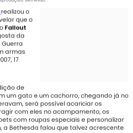
a
realizou o
velar que o
 o
Fallout
gosta da
e Guerra
om armas
007, 17
dição de
m um gato e um cachorro, chegando já no
eravam, será possível acariciar os
eragir com eles no acampamento, os
ets com roupas especiais e personalizar
, a Bethesda falou que talvez acrescente