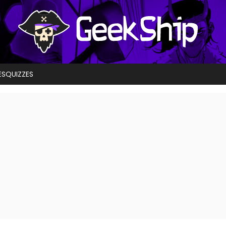
ES
QUIZZES