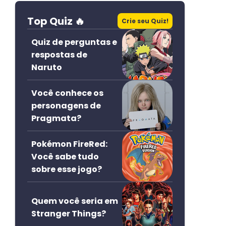
Top Quiz 🔥
Crie seu Quiz!
Quiz de perguntas e
respostas de
Naruto
Você conhece os
personagens de
Pragmata?
Pokémon FireRed:
Você sabe tudo
sobre esse jogo?
Quem você seria em
Stranger Things?