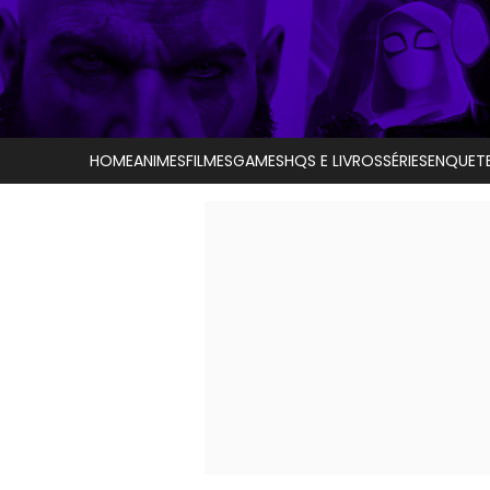
HOME
ANIMES
FILMES
GAMES
HQS E LIVROS
SÉRIES
ENQUET