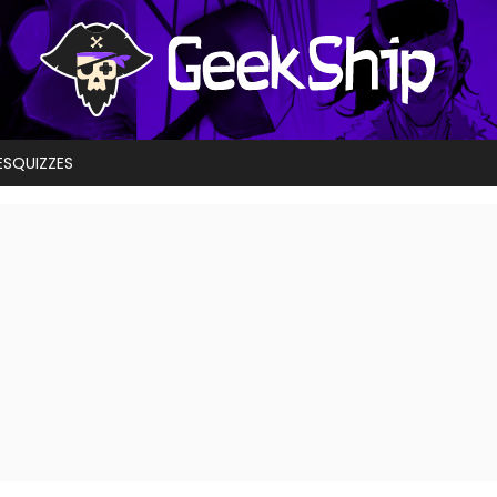
ES
QUIZZES