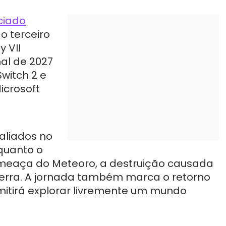
ciado
o terceiro
y VII
nal de 2027
Switch 2 e
icrosoft
 aliados no
nquanto o
meaça do Meteoro, a destruição causada
erra. A jornada também marca o retorno
mitirá explorar livremente um mundo