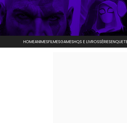
HOME
ANIMES
FILMES
GAMES
HQS E LIVROS
SÉRIES
ENQUET