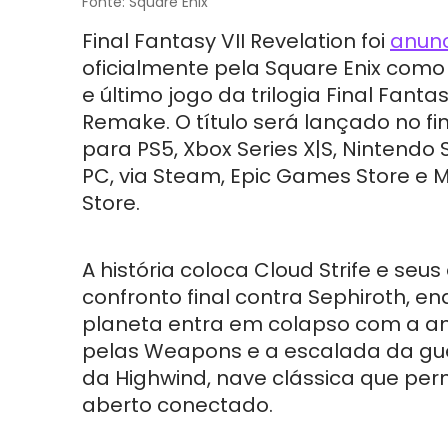
Fonte: Square Enix
Final Fantasy VII Revelation foi
anun
oficialmente pela Square Enix como 
e último jogo da trilogia Final Fantas
Remake. O título será lançado no fi
para PS5, Xbox Series X|S, Nintendo 
PC, via Steam, Epic Games Store e M
Store.
A história coloca Cloud Strife e seus
confronto final contra Sephiroth, e
planeta entra em colapso com a a
pelas Weapons e a escalada da gu
da Highwind, nave clássica que per
aberto conectado.