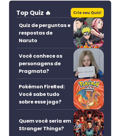
Top Quiz 🔥
Crie seu Quiz!
Quiz de perguntas e
respostas de
Naruto
Você conhece os
personagens de
Pragmata?
Pokémon FireRed:
Você sabe tudo
sobre esse jogo?
Quem você seria em
Stranger Things?