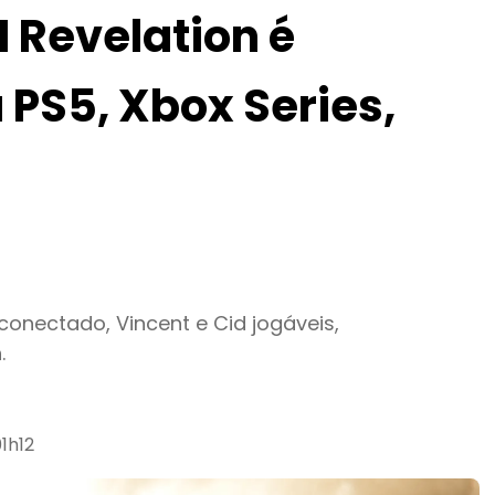
I Revelation é
PS5, Xbox Series,
onectado, Vincent e Cid jogáveis,
.
1h12