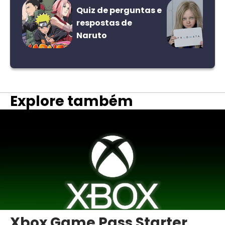
Quiz de perguntas e
respostas de
Naruto
Explore também
Xbox Game Pass Starter