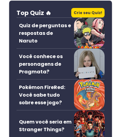
Top Quiz 🔥
Crie seu Quiz!
Quiz de perguntas e
respostas de
Naruto
Você conhece os
personagens de
Pragmata?
Pokémon FireRed:
Você sabe tudo
sobre esse jogo?
Quem você seria em
Stranger Things?