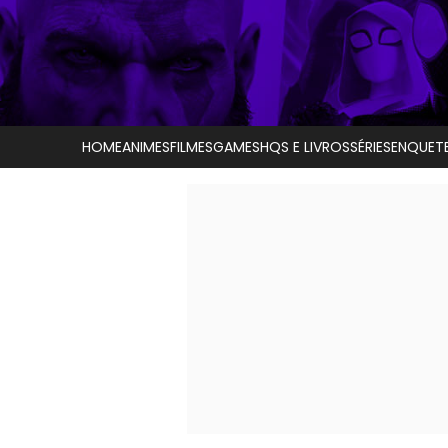
HOME
ANIMES
FILMES
GAMES
HQS E LIVROS
SÉRIES
ENQUET