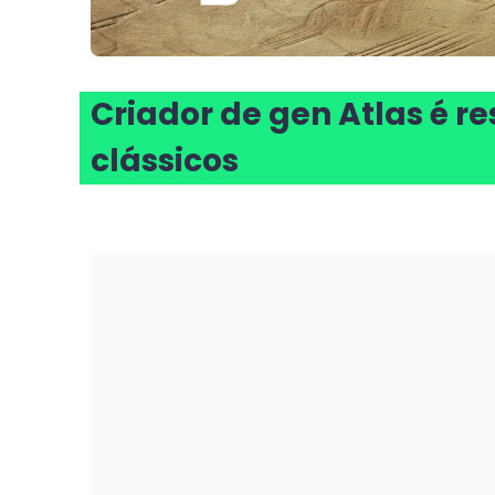
Criador de gen Atlas é r
clássicos