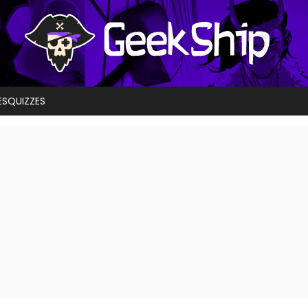
ES
QUIZZES