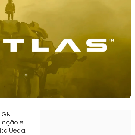
SIGN
e ação e
to Ueda,