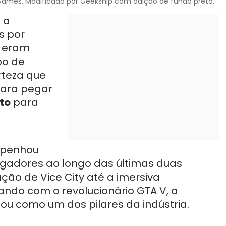
 Games. Modificado por Geekship com adição de fundo preto.
 a
s por
o eram
po de
rteza que
para pegar
to
para
penhou
ogadores ao longo das últimas duas
ão de Vice City até a imersiva
ando com o revolucionário GTA V, a
ou como um dos pilares da indústria.