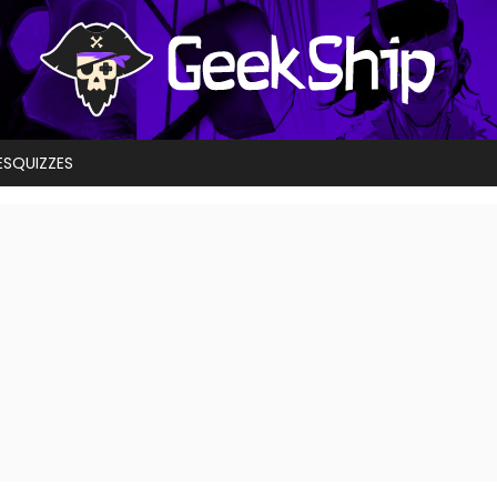
ES
QUIZZES