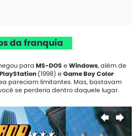
los da franquia
chegou para
MS-DOS
e
Windows
, além de
PlayStation
(1998) e
Game Boy Color
érea pareciam limitantes. Mas, bastavam
você se perderia dentro daquele lugar.