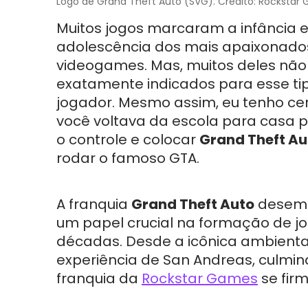
Logo de Grand Theft Auto (SVG). Crédito: Rockstar
Muitos jogos marcaram a infância e
adolescência dos mais apaixonado
videogames. Mas, muitos deles nã
exatamente indicados para esse ti
jogador. Mesmo assim, eu tenho ce
você voltava da escola para casa 
o controle e colocar
Grand Theft Au
rodar o famoso GTA.
A franquia
Grand Theft Auto
desem
um papel crucial na formação de j
décadas. Desde a icônica ambientaç
experiência de San Andreas, culmin
franquia da
Rockstar Games
se firm