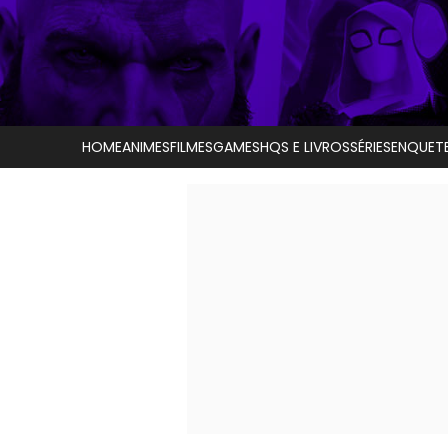
HOME
ANIMES
FILMES
GAMES
HQS E LIVROS
SÉRIES
ENQUET