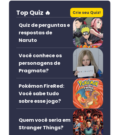
Top Quiz 🔥
Crie seu Quiz!
Quiz de perguntas e
respostas de
Naruto
Você conhece os
personagens de
Pragmata?
Pokémon FireRed:
Você sabe tudo
sobre esse jogo?
Quem você seria em
Stranger Things?