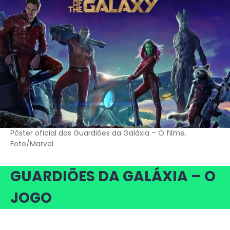
Pôster oficial dos Guardiões da Galáxia – O filme.
Foto/Marvel
GUARDIÕES DA GALÁXIA – O
JOGO