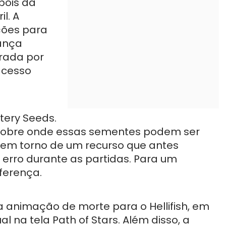
pois da
l. A
ções para
ança
rada por
acesso
tery Seeds.
a sobre onde essas sementes podem ser
 em torno de um recurso que antes
 erro durante as partidas. Para um
iferença.
 animação de morte para o Hellifish, em
 na tela Path of Stars. Além disso, a