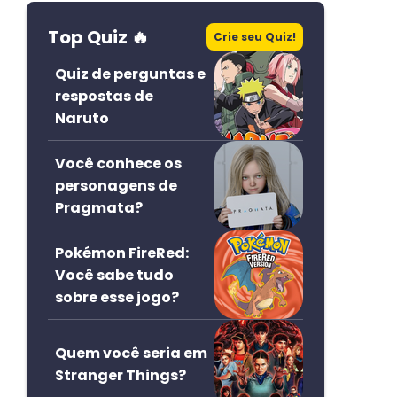
Top Quiz 🔥
Crie seu Quiz!
Quiz de perguntas e
respostas de
Naruto
Você conhece os
personagens de
Pragmata?
Pokémon FireRed:
Você sabe tudo
sobre esse jogo?
Quem você seria em
Stranger Things?