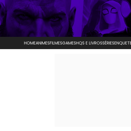
HOME
ANIMES
FILMES
GAMES
HQS E LIVROS
SÉRIES
ENQUET