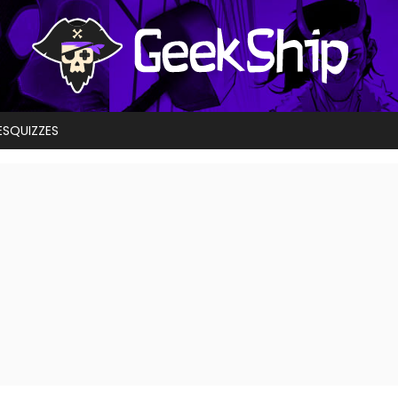
ES
QUIZZES