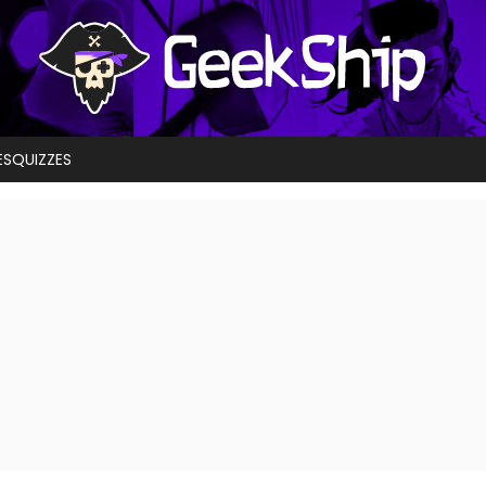
ES
QUIZZES