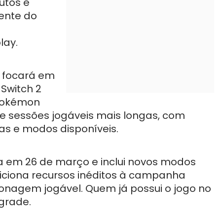
utos e
rente do
lay.
 focará em
 Switch 2
 Pokémon
de sessões jogáveis mais longas, com
as e modos disponíveis.
a em 26 de março e inclui novos modos
diciona recursos inéditos à campanha
onagem jogável. Quem já possui o jogo no
grade.