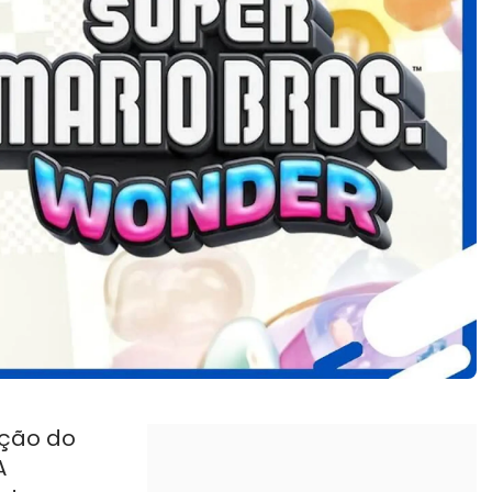
ição do
A