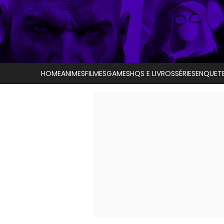
HOME
ANIMES
FILMES
GAMES
HQS E LIVROS
SÉRIES
ENQUET