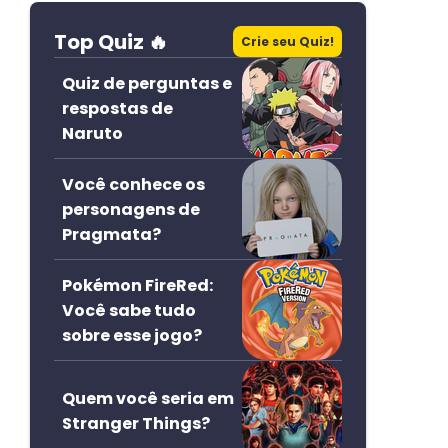
Top Quiz 🔥
Crie seu Quiz!
Quiz de perguntas e
respostas de
Naruto
Você conhece os
personagens de
Pragmata?
Pokémon FireRed:
Você sabe tudo
sobre esse jogo?
Quem você seria em
Stranger Things?