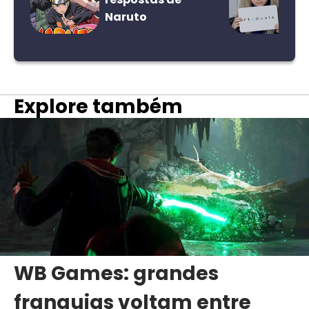
Naruto
Explore também
WB Games: grandes
franquias voltam entre