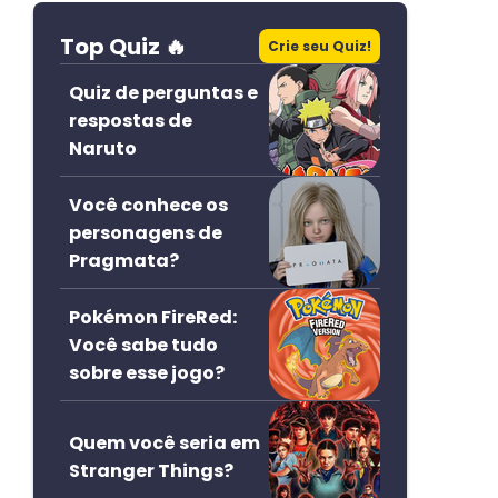
Top Quiz 🔥
Crie seu Quiz!
Quiz de perguntas e
respostas de
Naruto
Você conhece os
personagens de
Pragmata?
Pokémon FireRed:
Você sabe tudo
sobre esse jogo?
Quem você seria em
Stranger Things?