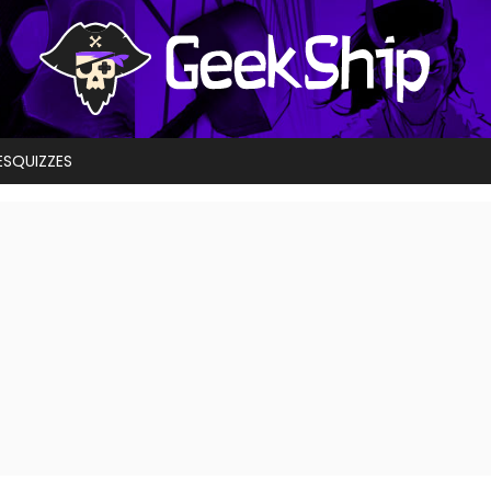
ES
QUIZZES