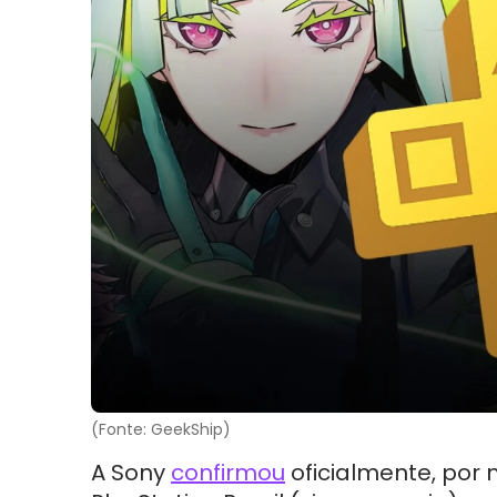
(Fonte: GeekShip)
A Sony
confirmou
oficialmente, por 