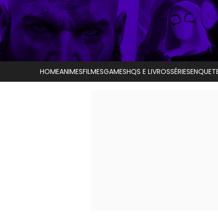
HOME
ANIMES
FILMES
GAMES
HQS E LIVROS
SÉRIES
ENQUET