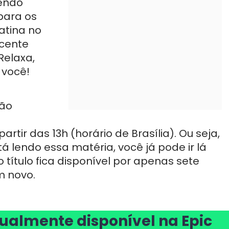
endo
para os
atina no
ecente
Relaxa,
 você!
ção
a
artir das 13h (horário de Brasília). Ou seja,
lendo essa matéria, você já pode ir lá
o título fica disponível por apenas sete
m novo.
ualmente disponível na Epic