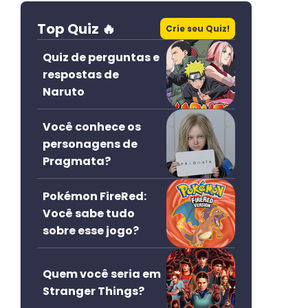
Top Quiz 🔥
Crie seu Quiz!
Quiz de perguntas e
respostas de
Naruto
Você conhece os
personagens de
Pragmata?
Pokémon FireRed:
Você sabe tudo
sobre esse jogo?
Quem você seria em
Stranger Things?