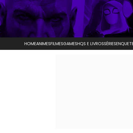
HOME
ANIMES
FILMES
GAMES
HQS E LIVROS
SÉRIES
ENQUET