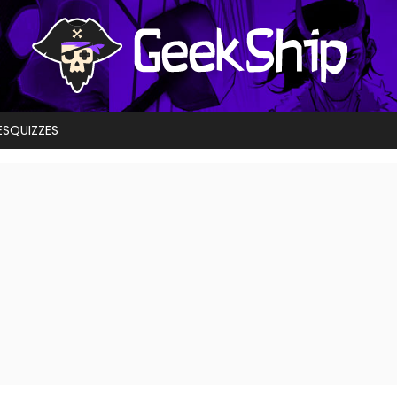
ES
QUIZZES