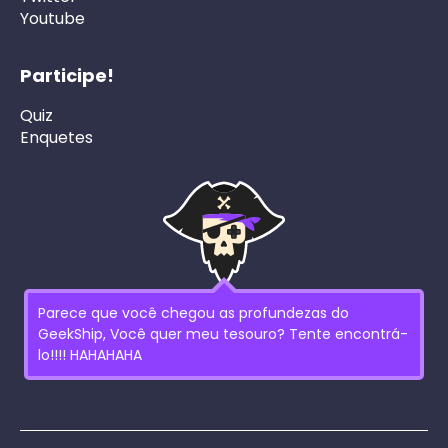
Youtube
Participe!
Quiz
Enquetes
Parece que você chegou as profundezas do
GeekShip, Você quer meu tesouro? Tente encontrá-
lo!!!! HAHAHAHA