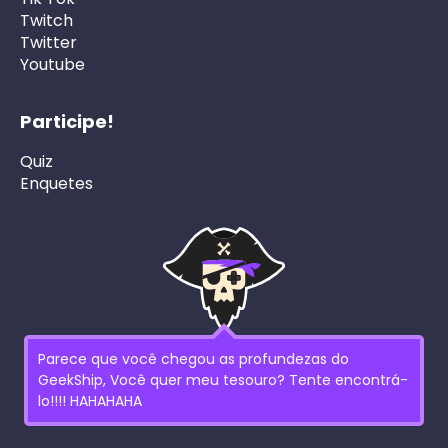
Twitch
Twitter
Youtube
Participe!
Quiz
Enquetes
Parece que você chegou as profundezas do
GeekShip, Você quer meu tesouro? Tente encontrá-
lo!!!! HAHAHAHA