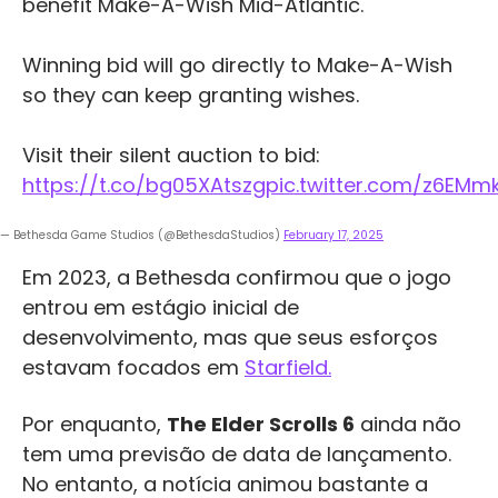
benefit Make-A-Wish Mid-Atlantic.
Winning bid will go directly to Make-A-Wish
so they can keep granting wishes.
Visit their silent auction to bid:
https://t.co/bg05XAtszg
pic.twitter.com/z6EMm
— Bethesda Game Studios (@BethesdaStudios)
February 17, 2025
Em 2023, a Bethesda confirmou que o jogo
entrou em estágio inicial de
desenvolvimento, mas que seus esforços
estavam focados em
Starfield.
Por enquanto,
The Elder Scrolls 6
ainda não
tem uma previsão de data de lançamento.
No entanto, a notícia animou bastante a