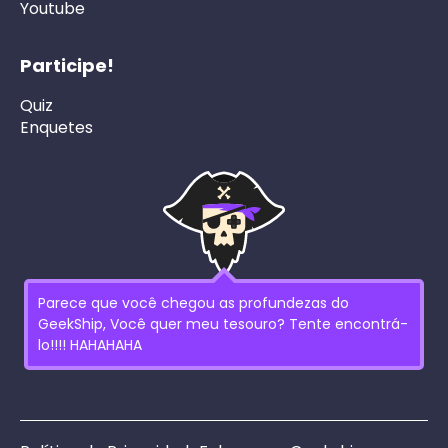
Youtube
Participe!
Quiz
Enquetes
Parece que você chegou as profundezas do
GeekShip, Você quer meu tesouro? Tente encontrá-
lo!!!! HAHAHAHA