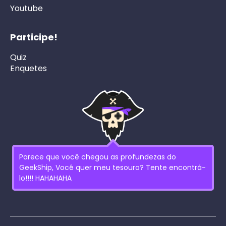
Youtube
Participe!
Quiz
Enquetes
Parece que você chegou as profundezas do
GeekShip, Você quer meu tesouro? Tente encontrá-
lo!!!! HAHAHAHA