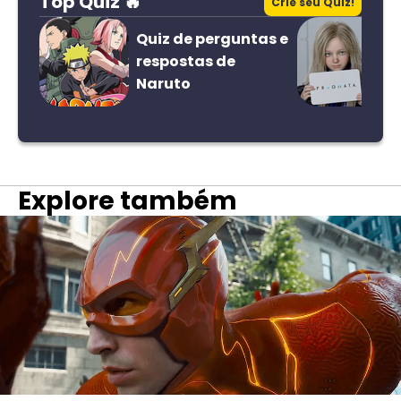
Top Quiz 🔥
Crie seu Quiz!
Quiz de perguntas e
respostas de
Naruto
Explore também