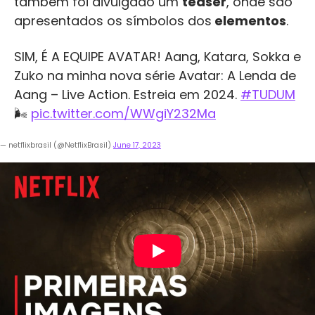
também foi divulgado um
teaser
, onde são
apresentados os símbolos dos
elementos
.
SIM, É A EQUIPE AVATAR! Aang, Katara, Sokka e
Zuko na minha nova série Avatar: A Lenda de
Aang – Live Action. Estreia em 2024.
#TUDUM
🌬️
pic.twitter.com/WWgiY232Ma
— netflixbrasil (@NetflixBrasil)
June 17, 2023