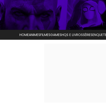
HOME
ANIMES
FILMES
GAMES
HQS E LIVROS
SÉRIES
ENQUET