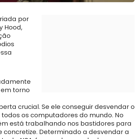
criada por
y Hood,
ação
ódios
essa
madamente
 em torno
rta crucial. Se ele conseguir desvendar o
a todos os computadores do mundo. No
ém está trabalhando nos bastidores para
se concretize. Determinado a desvendar a