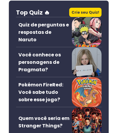
Top Quiz 🔥
Crie seu Quiz!
Quiz de perguntas e
respostas de
Naruto
Você conhece os
personagens de
Pragmata?
Pokémon FireRed:
Você sabe tudo
sobre esse jogo?
Quem você seria em
Stranger Things?