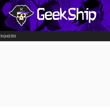
ES
QUIZZES