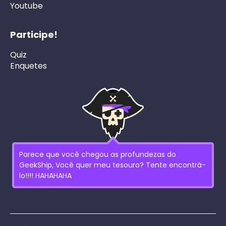
Youtube
Participe!
Quiz
Enquetes
Parece que você chegou as profundezas do
GeekShip, Você quer meu tesouro? Tente encontrá-
lo!!!! HAHAHAHA