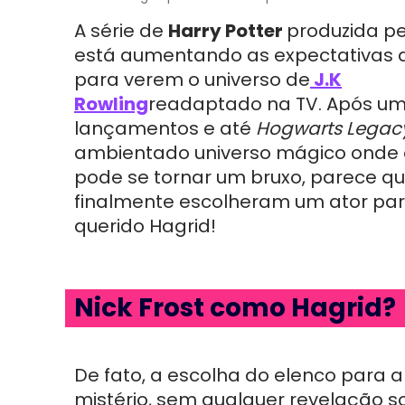
A série de
Harry Potter
produzida p
está aumentando as expectativas 
para verem o universo de
J.K
Rowling
readaptado na TV. Após um
lançamentos e até
Hogwarts Legac
ambientado universo mágico onde 
pode se tornar um bruxo, parece q
finalmente escolheram um ator par
querido Hagrid!
Nick Frost como Hagrid?
De fato, a escolha do elenco para a
mistério, sem qualquer revelação 