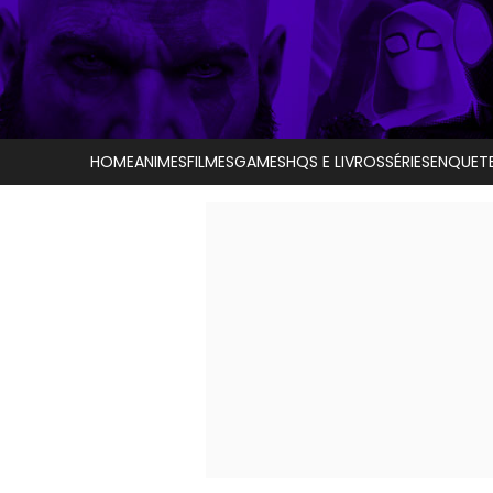
HOME
ANIMES
FILMES
GAMES
HQS E LIVROS
SÉRIES
ENQUET