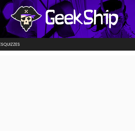
ES
QUIZZES