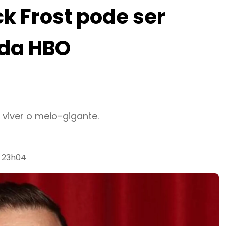
ck Frost pode ser
 da HBO
viver o meio-gigante.
s 23h04