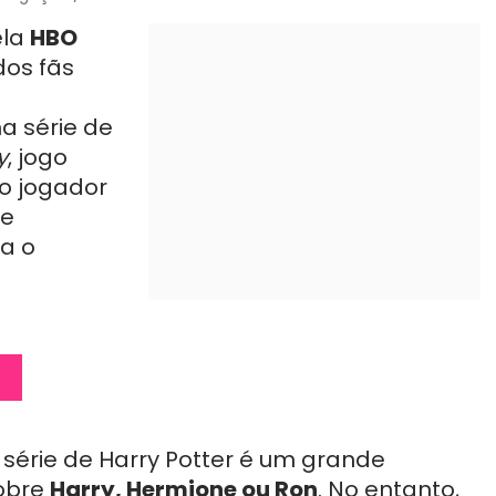
ela
HBO
dos fãs
a série de
y
, jogo
o jogador
ue
a o
 série de Harry Potter é um grande
sobre
Harry, Hermione ou Ron
. No entanto,