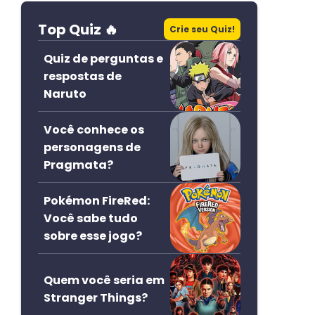
Top Quiz 🔥
Crie seu Quiz!
Quiz de perguntas e
respostas de
Naruto
Você conhece os
personagens de
Pragmata?
Pokémon FireRed:
Você sabe tudo
sobre esse jogo?
Quem você seria em
Stranger Things?